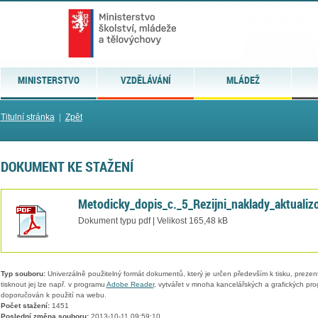
MINISTERSTVO
VZDĚLÁVÁNÍ
MLÁDEŽ
Titulní stránka
|
Zpět
DOKUMENT KE STAŽENÍ
Metodicky_dopis_c._5_Rezijni_naklady_aktuali
Dokument typu pdf | Velikost 165,48 kB
Typ souboru:
Univerzálně použitelný formát dokumentů, který je určen především k tisku, prezen
tisknout jej lze např. v programu
Adobe Reader
, vytvářet v mnoha kancelářských a grafických pr
doporučován k použití na webu.
Počet stažení:
1451
Poslední změna souboru:
2013-10-11 09:59:10