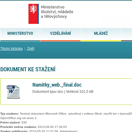
MINISTERSTVO
VZDĚLÁVÁNÍ
MLÁDEŽ
Titulní stránka
|
Zpět
DOKUMENT KE STAŽENÍ
Namitky_web._final.doc
Dokument typu doc | Velikost 101,5 kB
Typ souboru:
Textový dokument Microsoft Office, vytvořený v editoru Word, otevřít lze v kancelářs
OpenOffice.org od verze 2.
Počet stažení:
535
Poslední změna souboru:
2013-09-30 17:34:03
Soubor publikován:
2010-05-26 11:07:09, Administrator