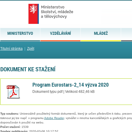
MINISTERSTVO
VZDĚLÁVÁNÍ
MLÁDEŽ
Titulní stránka
|
Zpět
DOKUMENT KE STAŽENÍ
Program Eurostars-2_14 výzva 2020
Dokument typu pdf | Velikost 482,46 kB
Typ souboru:
Univerzálně použitelný formát dokumentů, který je určen především k tisku, prezen
tisknout jej lze např. v programu
Adobe Reader
, vytvářet v mnoha kancelářských a grafických pr
doporučován k použití na webu.
Počet stažení:
1539
Soubor publikován:
2020-03-06 10:17:52