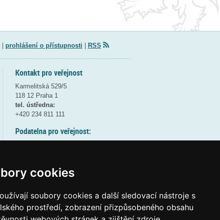
|
prohlášení o přístupnosti
|
RSS
Kontakt pro veřejnost
Karmelitská 529/5
118 12 Praha 1
tel. ústředna:
+420 234 811 111
Podatelna pro veřejnost:
pondělí a středa - 7:30-17:00
úterý a čtvrtek - 7:30-15:30
pátek - 7:30-14:00
bory cookies
8:30 - 9:30 - bezpečnostní přestávka
(více informací
ZDE
)
užívají soubory cookies a další sledovací nástroje s
elského prostředí, zobrazení přizpůsobeného obsahu
Elektronická podatelna:
těvnosti webových stránek a zjištění zdroje
posta@msmt
gov
cz