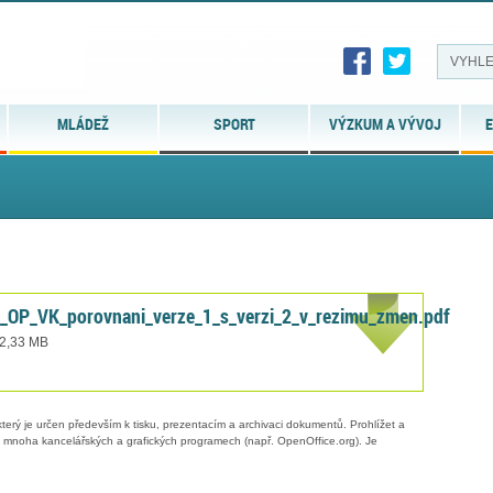
MLÁDEŽ
SPORT
VÝZKUM A VÝVOJ
E
e_OP_VK_porovnani_verze_1_s_verzi_2_v_rezimu_zmen.pdf
 2,33 MB
erý je určen především k tisku, prezentacím a archivaci dokumentů. Prohlížet a
 v mnoha kancelářských a grafických programech (např. OpenOffice.org). Je