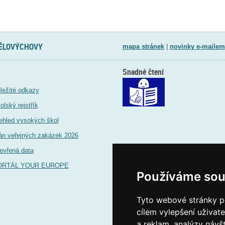
TĚLOVÝCHOVY
mapa stránek
|
novinky e-mailem
Snadné čtení
ležité odkazy
olský rejstřík
ehled vysokých škol
án veřejných zakázek 2026
evřená data
ORTÁL YOUR EUROPE
Používáme sou
Tyto webové stránky po
cílem vylepšení uživat
a reklam, analýzy návš