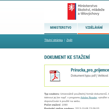
MINISTERSTVO
VZDĚLÁVÁNÍ
Titulní stránka
|
Zpět
DOKUMENT KE STAŽENÍ
Prirucka_pro_prijemc
Dokument typu pdf | Velikost
Typ souboru:
Univerzálně použitelný formát dokumentů, kt
tisknout jej lze např. v programu
Adobe Reader
, vytvářet
doporučován k použití na webu.
Počet stažení:
1090
Poslední změna souboru:
2013-10-08 23:09:03