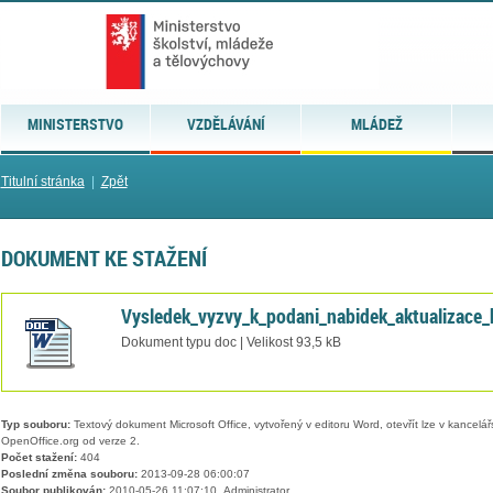
MINISTERSTVO
VZDĚLÁVÁNÍ
MLÁDEŽ
Titulní stránka
|
Zpět
DOKUMENT KE STAŽENÍ
Vysledek_vyzvy_k_podani_nabidek_aktualizace_
Dokument typu doc | Velikost 93,5 kB
Typ souboru:
Textový dokument Microsoft Office, vytvořený v editoru Word, otevřít lze v kancelářs
OpenOffice.org od verze 2.
Počet stažení:
404
Poslední změna souboru:
2013-09-28 06:00:07
Soubor publikován:
2010-05-26 11:07:10, Administrator