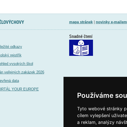
TĚLOVÝCHOVY
mapa stránek
|
novinky e-mailem
Snadné čtení
ležité odkazy
olský rejstřík
ehled vysokých škol
án veřejných zakázek 2026
evřená data
ORTÁL YOUR EUROPE
Používáme sou
Tyto webové stránky po
cílem vylepšení uživat
a reklam, analýzy návš