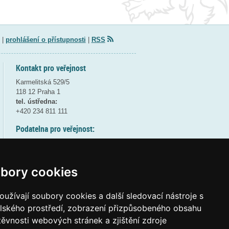
|
prohlášení o přístupnosti
|
RSS
Kontakt pro veřejnost
Karmelitská 529/5
118 12 Praha 1
tel. ústředna:
+420 234 811 111
Podatelna pro veřejnost:
pondělí a středa - 7:30-17:00
úterý a čtvrtek - 7:30-15:30
pátek - 7:30-14:00
bory cookies
8:30 - 9:30 - bezpečnostní přestávka
(více informací
ZDE
)
užívají soubory cookies a další sledovací nástroje s
elského prostředí, zobrazení přizpůsobeného obsahu
Elektronická podatelna:
těvnosti webových stránek a zjištění zdroje
posta@msmt
gov
cz