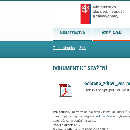
MINISTERSTVO
VZDĚLÁVÁNÍ
Titulní stránka
|
Zpět
DOKUMENT KE STAŽENÍ
ochrana_zdravi_vos.p
Dokument typu pdf | Velikost
Typ souboru:
Univerzálně použitelný formát dokumentů, kt
tisknout jej lze např. v programu
Adobe Reader
, vytvářet
doporučován k použití na webu.
Počet stažení:
4313
Soubor publikován:
2020-05-04 13:57:31