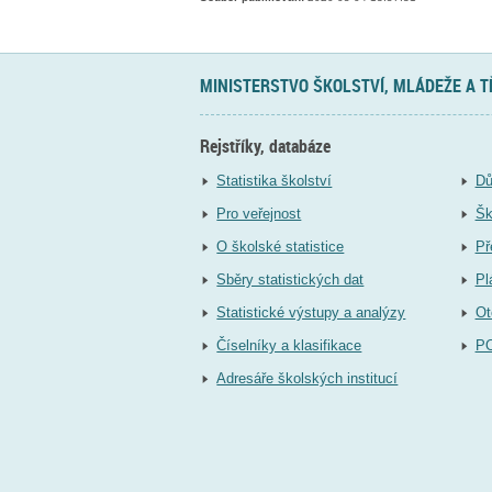
MINISTERSTVO ŠKOLSTVÍ, MLÁDEŽE A 
Rejstříky, databáze
Statistika školství
Dů
Pro veřejnost
Šk
O školské statistice
Př
Sběry statistických dat
Pl
Statistické výstupy a analýzy
Ot
Číselníky a klasifikace
P
Adresáře školských institucí