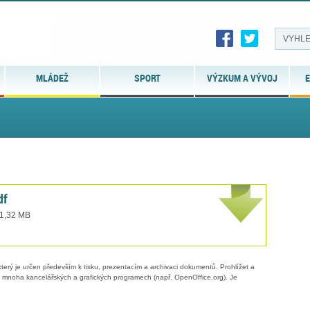
MLÁDEŽ
SPORT
VÝZKUM A VÝVOJ
E
df
 1,32 MB
erý je určen především k tisku, prezentacím a archivaci dokumentů. Prohlížet a
 v mnoha kancelářských a grafických programech (např. OpenOffice.org). Je