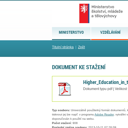
MINISTERSTVO
VZDĚLÁVÁNÍ
Titulní stránka
|
Zpět
DOKUMENT KE STAŽENÍ
Higher_Education_in_
Dokument typu pdf | Velikost
Typ souboru:
Univerzálně použitelný formát dokumentů, kt
tisknout jej lze např. v programu
Adobe Reader
, vytvářet
doporučován k použití na webu.
Počet stažení:
908
Poslední změna souboru:
2013-10-11 07:26:09