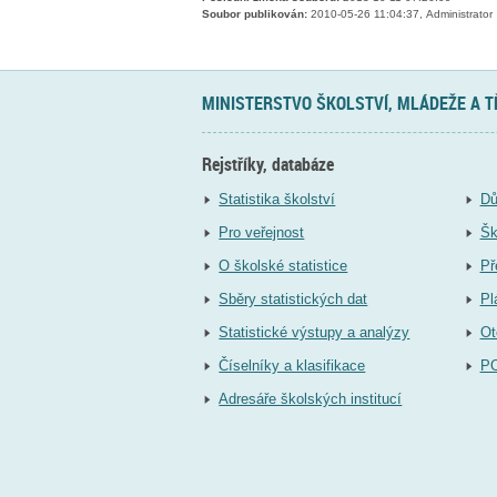
Soubor publikován:
2010-05-26 11:04:37, Administrator
MINISTERSTVO ŠKOLSTVÍ, MLÁDEŽE A 
Rejstříky, databáze
Statistika školství
Dů
Pro veřejnost
Šk
O školské statistice
Př
Sběry statistických dat
Pl
Statistické výstupy a analýzy
Ot
Číselníky a klasifikace
P
Adresáře školských institucí