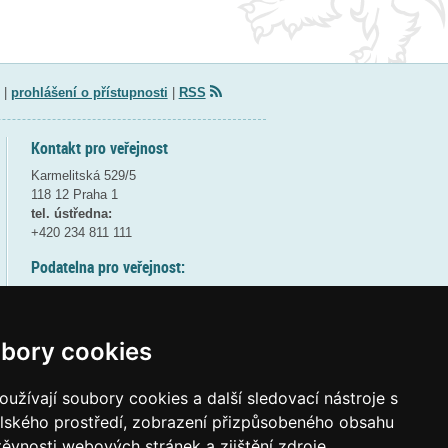
|
prohlášení o přístupnosti
|
RSS
Kontakt pro veřejnost
Karmelitská 529/5
118 12 Praha 1
tel. ústředna:
+420 234 811 111
Podatelna pro veřejnost:
pondělí a středa - 7:30-17:00
úterý a čtvrtek - 7:30-15:30
pátek - 7:30-14:00
bory cookies
8:30 - 9:30 - bezpečnostní přestávka
(více informací
ZDE
)
užívají soubory cookies a další sledovací nástroje s
elského prostředí, zobrazení přizpůsobeného obsahu
Elektronická podatelna:
těvnosti webových stránek a zjištění zdroje
posta@msmt
gov
cz