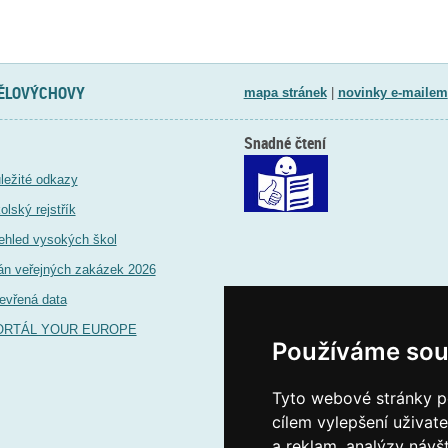
TĚLOVÝCHOVY
mapa stránek
|
novinky e-mailem
Snadné čtení
ležité odkazy
olský rejstřík
ehled vysokých škol
án veřejných zakázek 2026
evřená data
ORTÁL YOUR EUROPE
Používáme sou
Tyto webové stránky po
cílem vylepšení uživat
a reklam, analýzy návš