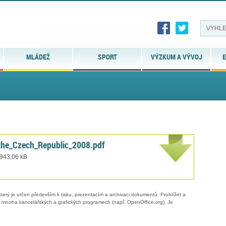
MLÁDEŽ
SPORT
VÝZKUM A VÝVOJ
E
the_Czech_Republic_2008.pdf
 943,06 kB
erý je určen především k tisku, prezentacím a archivaci dokumentů. Prohlížet a
 v mnoha kancelářských a grafických programech (např. OpenOffice.org). Je