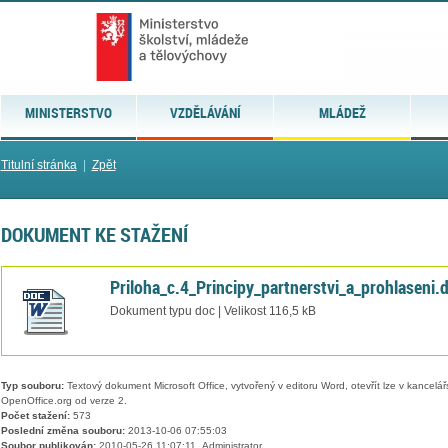
MINISTERSTVO
VZDĚLÁVÁNÍ
MLÁDEŽ
Titulní stránka
|
Zpět
DOKUMENT KE STAŽENÍ
Priloha_c.4_Principy_partnerstvi_a_prohlaseni.
Dokument typu doc | Velikost 116,5 kB
Typ souboru:
Textový dokument Microsoft Office, vytvořený v editoru Word, otevřít lze v kancelářs
OpenOffice.org od verze 2.
Počet stažení:
573
Poslední změna souboru:
2013-10-06 07:55:03
Soubor publikován:
2010-05-26 11:07:11, Administrator