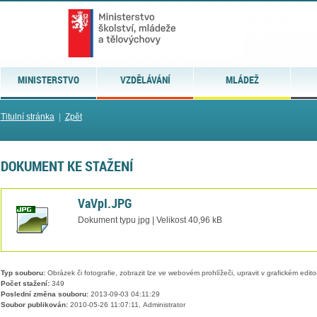
MINISTERSTVO
VZDĚLÁVÁNÍ
MLÁDEŽ
Titulní stránka
|
Zpět
DOKUMENT KE STAŽENÍ
VaVpI.JPG
Dokument typu jpg | Velikost 40,96 kB
Typ souboru:
Obrázek či fotografie, zobrazit lze ve webovém prohlížeči, upravit v grafickém edito
Počet stažení:
349
Poslední změna souboru:
2013-09-03 04:11:29
Soubor publikován:
2010-05-26 11:07:11, Administrator