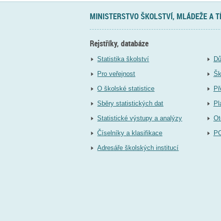
MINISTERSTVO ŠKOLSTVÍ, MLÁDEŽE A 
Rejstříky, databáze
Statistika školství
Dů
Pro veřejnost
Šk
O školské statistice
Př
Sběry statistických dat
Pl
Statistické výstupy a analýzy
Ot
Číselníky a klasifikace
P
Adresáře školských institucí