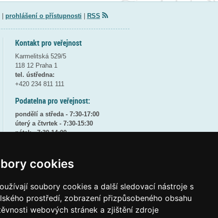
|
prohlášení o přístupnosti
|
RSS
Kontakt pro veřejnost
Karmelitská 529/5
118 12 Praha 1
tel. ústředna:
+420 234 811 111
Podatelna pro veřejnost:
pondělí a středa - 7:30-17:00
úterý a čtvrtek - 7:30-15:30
pátek - 7:30-14:00
8:30 - 9:30 - bezpečnostní přestávka
bory cookies
(více informací
ZDE
)
Elektronická podatelna:
užívají soubory cookies a další sledovací nástroje s
posta@msmt
gov
cz
elského prostředí, zobrazení přizpůsobeného obsahu
ID datové schránky:
vidaawt
těvnosti webových stránek a zjištění zdroje