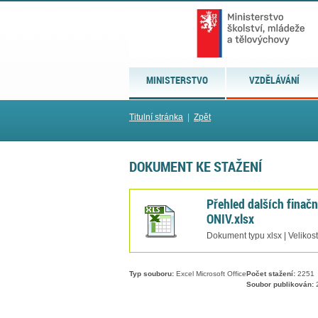
MINISTERSTVO
VZDĚLÁVÁNÍ
Titulní stránka
|
Zpět
DOKUMENT KE STAŽENÍ
Přehled dalších finač
ONIV.xlsx
Dokument typu xlsx | Velikos
Typ souboru:
Excel Microsoft Office
Počet stažení:
2251
Soubor publikován:
2