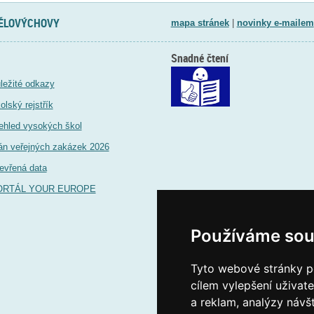
TĚLOVÝCHOVY
mapa stránek
|
novinky e-mailem
Snadné čtení
ležité odkazy
olský rejstřík
ehled vysokých škol
án veřejných zakázek 2026
evřená data
ORTÁL YOUR EUROPE
Používáme sou
Tyto webové stránky po
cílem vylepšení uživat
a reklam, analýzy návš