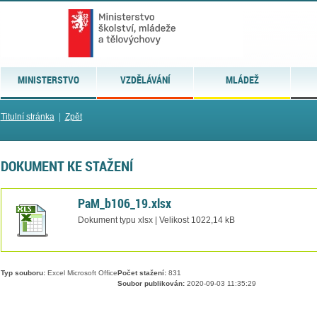
MINISTERSTVO
VZDĚLÁVÁNÍ
MLÁDEŽ
Titulní stránka
|
Zpět
DOKUMENT KE STAŽENÍ
PaM_b106_19.xlsx
Dokument typu xlsx | Velikost 1022,14 kB
Typ souboru:
Excel Microsoft Office
Počet stažení:
831
Soubor publikován:
2020-09-03 11:35:29