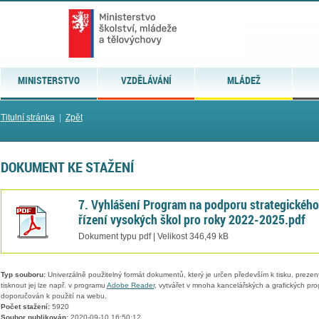
MINISTERSTVO
VZDĚLÁVÁNÍ
MLÁDEŽ
Titulní stránka
|
Zpět
DOKUMENT KE STAŽENÍ
7. Vyhlášení Program na podporu strategického
řízení vysokých škol pro roky 2022-2025.pdf
Dokument typu pdf | Velikost 346,49 kB
Typ souboru:
Univerzálně použitelný formát dokumentů, který je určen především k tisku, prezen
tisknout jej lze např. v programu
Adobe Reader
, vytvářet v mnoha kancelářských a grafických pr
doporučován k použití na webu.
Počet stažení:
5920
Soubor publikován:
2020-09-10 16:50:12