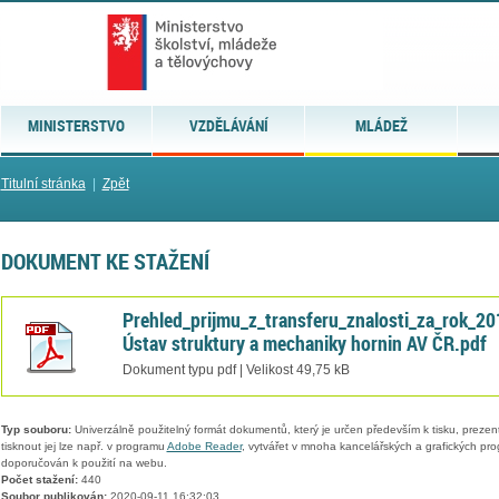
MINISTERSTVO
VZDĚLÁVÁNÍ
MLÁDEŽ
Titulní stránka
|
Zpět
DOKUMENT KE STAŽENÍ
Prehled_prijmu_z_transferu_znalosti_za_rok_20
Ústav struktury a mechaniky hornin AV ČR.pdf
Dokument typu pdf | Velikost 49,75 kB
Typ souboru:
Univerzálně použitelný formát dokumentů, který je určen především k tisku, prezen
tisknout jej lze např. v programu
Adobe Reader
, vytvářet v mnoha kancelářských a grafických pr
doporučován k použití na webu.
Počet stažení:
440
Soubor publikován:
2020-09-11 16:32:03