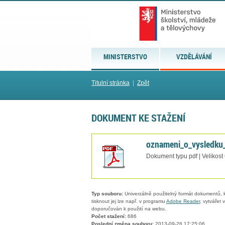
MINISTERSTVO
VZDĚLÁVÁNÍ
Titulní stránka
|
Zpět
DOKUMENT KE STAŽENÍ
oznameni_o_vysledku
Dokument typu pdf | Velikost
Typ souboru:
Univerzálně použitelný formát dokumentů, kt
tisknout jej lze např. v programu
Adobe Reader
, vytvářet
doporučován k použití na webu.
Počet stažení:
686
Poslední změna souboru:
2013-09-26 17:25:06