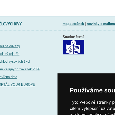
TĚLOVÝCHOVY
mapa stránek
|
novinky e-mailem
Snadné čtení
ležité odkazy
olský rejstřík
ehled vysokých škol
án veřejných zakázek 2026
evřená data
ORTÁL YOUR EUROPE
Používáme sou
Tyto webové stránky po
cílem vylepšení uživat
a reklam, analýzy návš