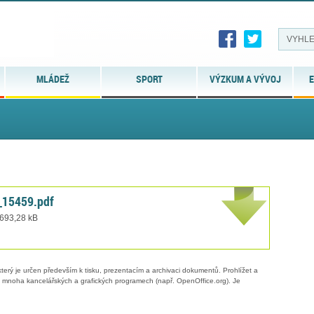
MLÁDEŽ
SPORT
VÝZKUM A VÝVOJ
E
_15459.pdf
 693,28 kB
erý je určen především k tisku, prezentacím a archivaci dokumentů. Prohlížet a
 v mnoha kancelářských a grafických programech (např. OpenOffice.org). Je