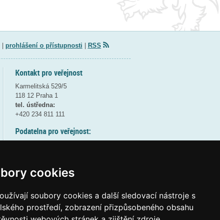
|
prohlášení o přístupnosti
|
RSS
Kontakt pro veřejnost
Karmelitská 529/5
118 12 Praha 1
tel. ústředna:
+420 234 811 111
Podatelna pro veřejnost:
pondělí a středa - 7:30-17:00
úterý a čtvrtek - 7:30-15:30
pátek - 7:30-14:00
bory cookies
8:30 - 9:30 - bezpečnostní přestávka
(více informací
ZDE
)
užívají soubory cookies a další sledovací nástroje s
elského prostředí, zobrazení přizpůsobeného obsahu
Elektronická podatelna:
těvnosti webových stránek a zjištění zdroje
posta@msmt
gov
cz