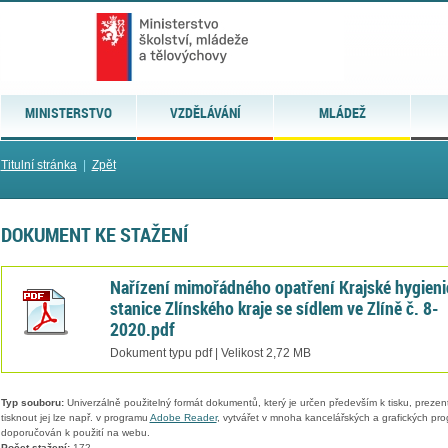
MINISTERSTVO
VZDĚLÁVÁNÍ
MLÁDEŽ
Titulní stránka
|
Zpět
DOKUMENT KE STAŽENÍ
Nařízení mimořádného opatření Krajské hygieni
stanice Zlínského kraje se sídlem ve Zlíně č. 8-
2020.pdf
Dokument typu pdf | Velikost 2,72 MB
Typ souboru:
Univerzálně použitelný formát dokumentů, který je určen především k tisku, prezen
tisknout jej lze např. v programu
Adobe Reader
, vytvářet v mnoha kancelářských a grafických pr
doporučován k použití na webu.
Počet stažení:
172