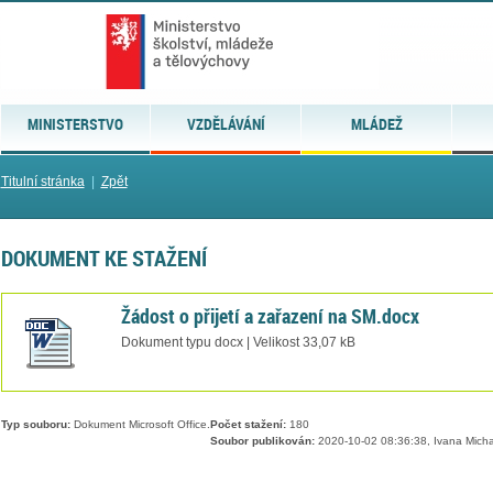
MINISTERSTVO
VZDĚLÁVÁNÍ
MLÁDEŽ
Titulní stránka
|
Zpět
DOKUMENT KE STAŽENÍ
Žádost o přijetí a zařazení na SM.docx
Dokument typu docx | Velikost 33,07 kB
Typ souboru:
Dokument Microsoft Office.
Počet stažení:
180
Soubor publikován:
2020-10-02 08:36:38, Ivana Mich