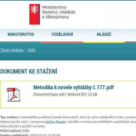
MINISTERSTVO
VZDĚLÁVÁNÍ
MLÁDEŽ
Titulní stránka
|
Zpět
DOKUMENT KE STAŽENÍ
Metodika k novele vyhlášky č.177.pdf
Dokument typu pdf | Velikost 957,13 kB
Typ souboru:
Univerzálně použitelný formát dokumentů, který je určen především k tisku, prezen
tisknout jej lze např. v programu
Adobe Reader
, vytvářet v mnoha kancelářských a grafických pr
doporučován k použití na webu.
Počet stažení:
6466
Soubor publikován:
2020-10-14 13:26:09