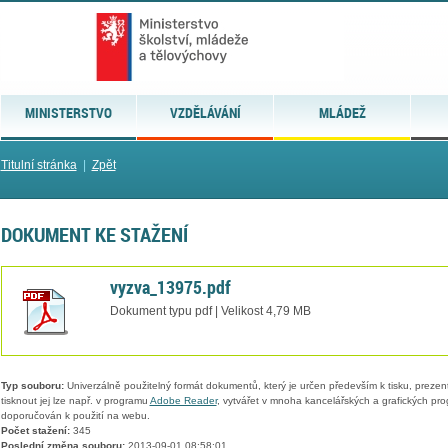
MINISTERSTVO
VZDĚLÁVÁNÍ
MLÁDEŽ
Titulní stránka
|
Zpět
DOKUMENT KE STAŽENÍ
vyzva_13975.pdf
Dokument typu pdf | Velikost 4,79 MB
Typ souboru:
Univerzálně použitelný formát dokumentů, který je určen především k tisku, prezen
tisknout jej lze např. v programu
Adobe Reader
, vytvářet v mnoha kancelářských a grafických pr
doporučován k použití na webu.
Počet stažení:
345
Poslední změna souboru:
2013-09-01 08:58:01