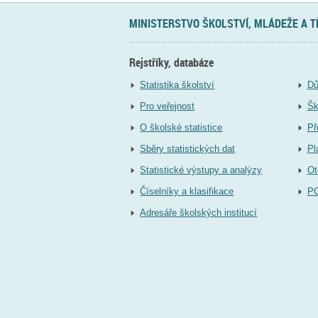
MINISTERSTVO ŠKOLSTVÍ, MLÁDEŽE A 
Rejstříky, databáze
Statistika školství
Dů
Pro veřejnost
Šk
O školské statistice
Př
Sběry statistických dat
Pl
Statistické výstupy a analýzy
Ot
Číselníky a klasifikace
P
Adresáře školských institucí