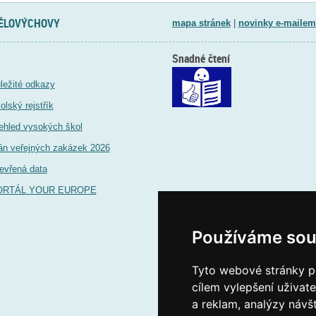
TĚLOVÝCHOVY
mapa stránek
|
novinky e-mailem
Snadné čtení
ležité odkazy
olský rejstřík
ehled vysokých škol
án veřejných zakázek 2026
evřená data
ORTÁL YOUR EUROPE
Používáme sou
Tyto webové stránky po
cílem vylepšení uživat
a reklam, analýzy návš