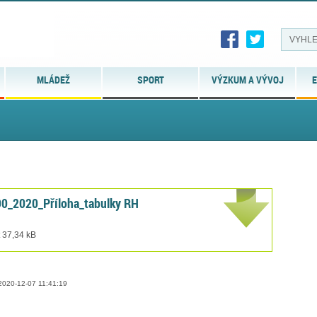
MLÁDEŽ
SPORT
VÝZKUM A VÝVOJ
E
0_2020_Příloha_tabulky RH
t 37,34 kB
020-12-07 11:41:19