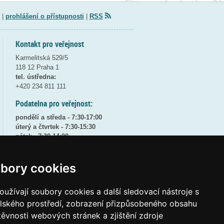
|
prohlášení o přístupnosti
|
RSS
Kontakt pro veřejnost
Karmelitská 529/5
118 12 Praha 1
tel. ústředna:
+420 234 811 111
Podatelna pro veřejnost:
pondělí a středa - 7:30-17:00
úterý a čtvrtek - 7:30-15:30
pátek - 7:30-14:00
8:30 - 9:30 - bezpečnostní přestávka
bory cookies
(více informací
ZDE
)
Elektronická podatelna:
užívají soubory cookies a další sledovací nástroje s
posta@msmt
gov
cz
elského prostředí, zobrazení přizpůsobeného obsahu
ID datové schránky:
vidaawt
těvnosti webových stránek a zjištění zdroje