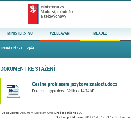
MINISTERSTVO
VZDĚLÁVÁNÍ
MLÁDEŽ
Titulní stránka
|
Zpět
DOKUMENT KE STAŽENÍ
Cestne prohlaseni jazykove znalosti.docx
Dokument typu docx | Velikost 14,74 kB
Typ souboru:
Dokument Microsoft Office.
Počet stažení:
199
Soubor publikován:
2021-01-15 14:33:17, Svobodová