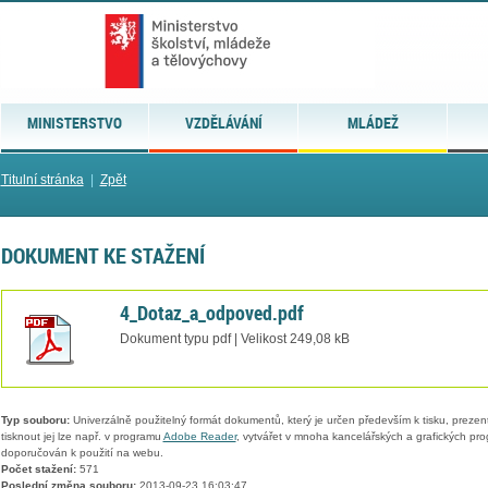
MINISTERSTVO
VZDĚLÁVÁNÍ
MLÁDEŽ
Titulní stránka
|
Zpět
DOKUMENT KE STAŽENÍ
4_Dotaz_a_odpoved.pdf
Dokument typu pdf | Velikost 249,08 kB
Typ souboru:
Univerzálně použitelný formát dokumentů, který je určen především k tisku, prezen
tisknout jej lze např. v programu
Adobe Reader
, vytvářet v mnoha kancelářských a grafických pr
doporučován k použití na webu.
Počet stažení:
571
Poslední změna souboru:
2013-09-23 16:03:47