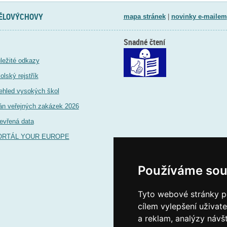
TĚLOVÝCHOVY
mapa stránek
|
novinky e-mailem
Snadné čtení
ležité odkazy
olský rejstřík
ehled vysokých škol
án veřejných zakázek 2026
evřená data
ORTÁL YOUR EUROPE
Používáme sou
Tyto webové stránky po
cílem vylepšení uživat
a reklam, analýzy návš