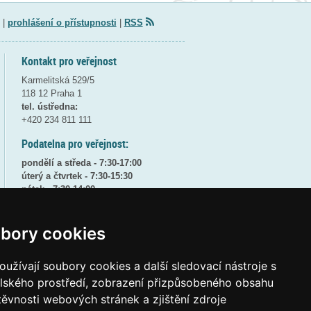
|
prohlášení o přístupnosti
|
RSS
Kontakt pro veřejnost
Karmelitská 529/5
118 12 Praha 1
tel. ústředna:
+420 234 811 111
Podatelna pro veřejnost:
pondělí a středa - 7:30-17:00
úterý a čtvrtek - 7:30-15:30
pátek - 7:30-14:00
8:30 - 9:30 - bezpečnostní přestávka
bory cookies
(více informací
ZDE
)
Elektronická podatelna:
užívají soubory cookies a další sledovací nástroje s
posta@msmt
gov
cz
elského prostředí, zobrazení přizpůsobeného obsahu
ID datové schránky:
vidaawt
těvnosti webových stránek a zjištění zdroje