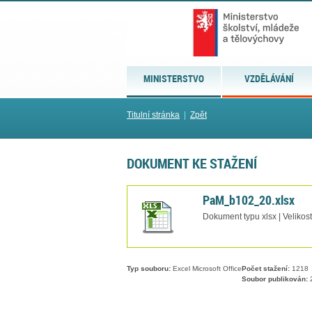
MINISTERSTVO
VZDĚLÁVÁNÍ
Titulní stránka
|
Zpět
DOKUMENT KE STAŽENÍ
PaM_b102_20.xlsx
Dokument typu xlsx | Velikos
Typ souboru:
Excel Microsoft Office
Počet stažení:
1218
Soubor publikován:
2