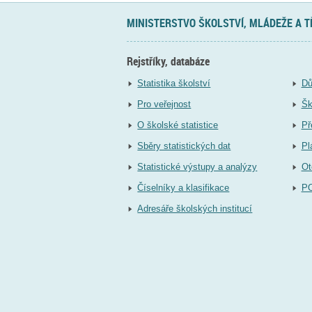
MINISTERSTVO ŠKOLSTVÍ, MLÁDEŽE A 
Rejstříky, databáze
Statistika školství
Dů
Pro veřejnost
Šk
O školské statistice
Př
Sběry statistických dat
Pl
Statistické výstupy a analýzy
Ot
Číselníky a klasifikace
P
Adresáře školských institucí