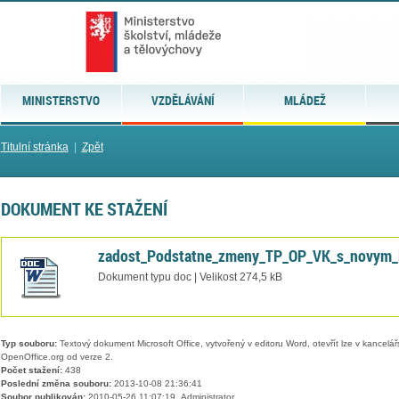
MINISTERSTVO
VZDĚLÁVÁNÍ
MLÁDEŽ
Titulní stránka
|
Zpět
DOKUMENT KE STAŽENÍ
zadost_Podstatne_zmeny_TP_OP_VK_s_novym_l
Dokument typu doc | Velikost 274,5 kB
Typ souboru:
Textový dokument Microsoft Office, vytvořený v editoru Word, otevřít lze v kancelářs
OpenOffice.org od verze 2.
Počet stažení:
438
Poslední změna souboru:
2013-10-08 21:36:41
Soubor publikován:
2010-05-26 11:07:19, Administrator