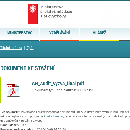
MINISTERSTVO
VZDĚLÁVÁNÍ
MLÁDEŽ
Titulní stránka
|
Zpět
DOKUMENT KE STAŽENÍ
AH_Audit_vyzva_final.pdf
Dokument typu pdf | Velikost 331,37 kB
Typ souboru:
Univerzálně použitelný formát dokumentů, který je určen především k tisku, prezen
tisknout jej lze např. v programu
Adobe Reader
, vytvářet v mnoha kancelářských a grafických pr
doporučován k použití na webu.
Počet stažení:
785
Poslední změna souboru:
2013-10-09 14:53:24