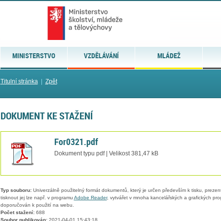
MINISTERSTVO
VZDĚLÁVÁNÍ
MLÁDEŽ
Titulní stránka
|
Zpět
DOKUMENT KE STAŽENÍ
For0321.pdf
Dokument typu pdf | Velikost 381,47 kB
Typ souboru:
Univerzálně použitelný formát dokumentů, který je určen především k tisku, prezen
tisknout jej lze např. v programu
Adobe Reader
, vytvářet v mnoha kancelářských a grafických pr
doporučován k použití na webu.
Počet stažení:
688
Soubor publikován:
2021-04-01 15:43:18