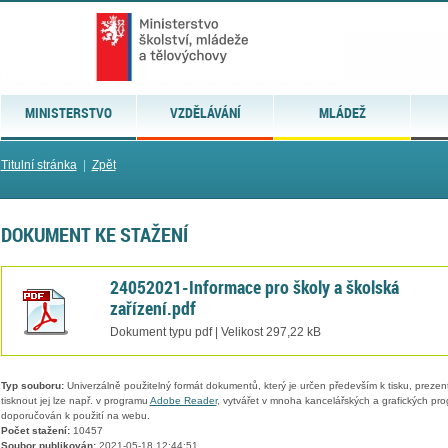
MINISTERSTVO
VZDĚLÁVÁNÍ
MLÁDEŽ
Titulní stránka
|
Zpět
DOKUMENT KE STAŽENÍ
24052021-Informace pro školy a školská
zařízení.pdf
Dokument typu pdf | Velikost 297,22 kB
Typ souboru:
Univerzálně použitelný formát dokumentů, který je určen především k tisku, prezen
tisknout jej lze např. v programu
Adobe Reader
, vytvářet v mnoha kancelářských a grafických pr
doporučován k použití na webu.
Počet stažení:
10457
Soubor publikován:
2021-05-18 12:44:51