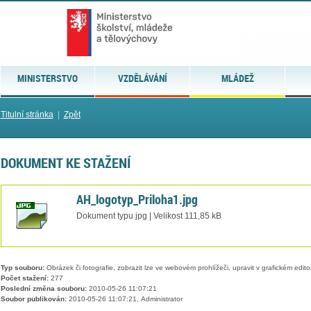
MINISTERSTVO
VZDĚLÁVÁNÍ
MLÁDEŽ
Titulní stránka
|
Zpět
DOKUMENT KE STAŽENÍ
AH_logotyp_Priloha1.jpg
Dokument typu jpg | Velikost 111,85 kB
Typ souboru:
Obrázek či fotografie, zobrazit lze ve webovém prohlížeči, upravit v grafickém edito
Počet stažení:
277
Poslední změna souboru:
2010-05-26 11:07:21
Soubor publikován:
2010-05-26 11:07:21, Administrator