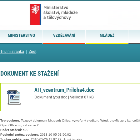
MINISTERSTVO
VZDĚLÁVÁNÍ
MLÁDEŽ
Titulní stránka
|
Zpět
DOKUMENT KE STAŽENÍ
AH_vcentrum_Priloha4.doc
Dokument typu doc | Velikost 67 kB
Typ souboru:
Textový dokument Microsoft Office, vytvořený v editoru Word, otevřít lze v kancelářs
OpenOffice.org od verze 2.
Počet stažení:
529
Poslední změna souboru:
2013-10-05 01:50:02
Soubor publikován:
2010-05-26 11:07:22, Administrator