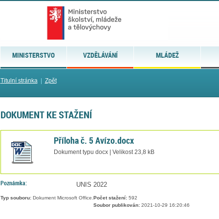
MINISTERSTVO
VZDĚLÁVÁNÍ
MLÁDEŽ
Titulní stránka
|
Zpět
DOKUMENT KE STAŽENÍ
Příloha č. 5 Avízo.docx
Dokument typu docx | Velikost 23,8 kB
Poznámka:
UNIS 2022
Typ souboru:
Dokument Microsoft Office.
Počet stažení:
592
Soubor publikován:
2021-10-29 16:20:46