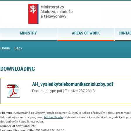
MINISTRY
AREAS OF WORK
CONTAC
Home
|
Back
DOWNLOADING
AH_vysledkytelekomunikacnisluzby.pdf
Document type pdf | File size 237.28 kB
File type:
Univerzálně použitelný formát dokumentů, který je určen především k tisku, prezentací
tisknout jej lze např. v programu
Adobe Reader
, vytvářet v mnoha kancelářských a grafických pr
doporučován k použití na webu.
Number of download:
258
Last modification of file:
2013-08-13 04:24:35