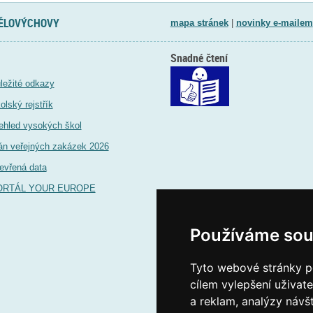
TĚLOVÝCHOVY
mapa stránek
|
novinky e-mailem
Snadné čtení
ležité odkazy
olský rejstřík
ehled vysokých škol
án veřejných zakázek 2026
evřená data
ORTÁL YOUR EUROPE
Používáme sou
Tyto webové stránky po
cílem vylepšení uživat
a reklam, analýzy návš