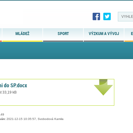
MLÁDEŽ
SPORT
VÝZKUM A VÝVOJ
E
ni do SP.docx
t 33,19 kB
49
ván:
2021-12-15 10:35:57, Svobodová Kamila