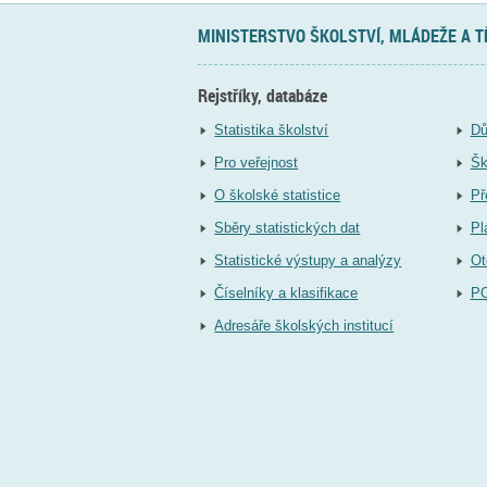
MINISTERSTVO ŠKOLSTVÍ, MLÁDEŽE A 
Rejstříky, databáze
Statistika školství
Dů
Pro veřejnost
Šk
O školské statistice
Př
Sběry statistických dat
Pl
Statistické výstupy a analýzy
Ot
Číselníky a klasifikace
P
Adresáře školských institucí