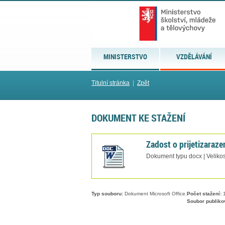
MINISTERSTVO
VZDĚLÁVÁNÍ
Titulní stránka
|
Zpět
DOKUMENT KE STAŽENÍ
Zadost o prijetizaraze
Dokument typu docx | Velikos
Typ souboru:
Dokument Microsoft Office.
Počet stažení:
1
Soubor publiko