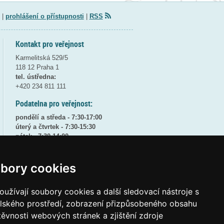
|
prohlášení o přístupnosti
|
RSS
Kontakt pro veřejnost
Karmelitská 529/5
118 12 Praha 1
tel. ústředna:
+420 234 811 111
Podatelna pro veřejnost:
pondělí a středa - 7:30-17:00
úterý a čtvrtek - 7:30-15:30
pátek - 7:30-14:00
8:30 - 9:30 - bezpečnostní přestávka
bory cookies
(více informací
ZDE
)
Elektronická podatelna:
užívají soubory cookies a další sledovací nástroje s
posta@msmt
gov
cz
elského prostředí, zobrazení přizpůsobeného obsahu
ID datové schránky:
vidaawt
těvnosti webových stránek a zjištění zdroje