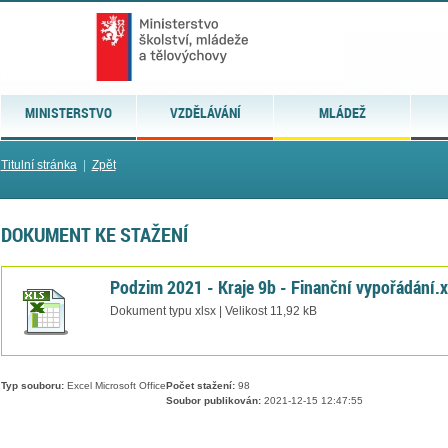
MINISTERSTVO
VZDĚLÁVÁNÍ
MLÁDEŽ
Titulní stránka
|
Zpět
DOKUMENT KE STAŽENÍ
Podzim 2021 - Kraje 9b - Finanční vypořádání.x
Dokument typu xlsx | Velikost 11,92 kB
Typ souboru:
Excel Microsoft Office
Počet stažení:
98
Soubor publikován:
2021-12-15 12:47:55