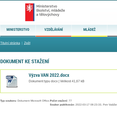
MINISTERSTVO
VZDĚLÁVÁNÍ
MLÁDEŽ
Titulní stránka
|
Zpět
DOKUMENT KE STAŽENÍ
Výzva VAN 2022.docx
Dokument typu docx | Velikost 41,67 kB
Typ souboru:
Dokument Microsoft Office.
Počet stažení:
77
Soubor publikován:
2022-03-17 08:23:33, Petr Valáše