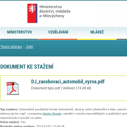
MINISTERSTVO
VZDĚLÁVÁNÍ
MLÁDEŽ
Titulní stránka
|
Zpět
DOKUMENT KE STAŽENÍ
DJ_zasobovaci_automobil_vyzva.pdf
Dokument typu pdf | Velikost 174,49 kB
Typ souboru:
Univerzálně použitelný formát dokumentů, který je určen především k tisku, prezen
tisknout jej lze např. v programu
Adobe Reader
, vytvářet v mnoha kancelářských a grafických pr
doporučován k použití na webu.
Počet stažení:
761
Poslední změna souboru:
2013-10-02 13:04:39