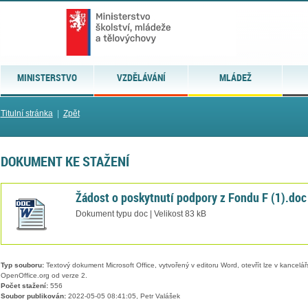
MINISTERSTVO
VZDĚLÁVÁNÍ
MLÁDEŽ
Titulní stránka
|
Zpět
DOKUMENT KE STAŽENÍ
Žádost o poskytnutí podpory z Fondu F (1).doc
Dokument typu doc | Velikost 83 kB
Typ souboru:
Textový dokument Microsoft Office, vytvořený v editoru Word, otevřít lze v kancelářs
OpenOffice.org od verze 2.
Počet stažení:
556
Soubor publikován:
2022-05-05 08:41:05, Petr Valášek