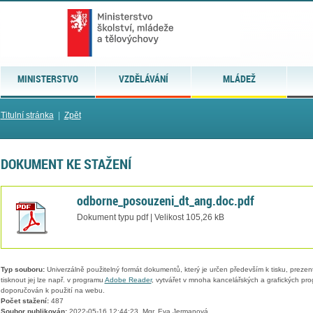
MINISTERSTVO
VZDĚLÁVÁNÍ
MLÁDEŽ
Titulní stránka
|
Zpět
DOKUMENT KE STAŽENÍ
odborne_posouzeni_dt_ang.doc.pdf
Dokument typu pdf | Velikost 105,26 kB
Typ souboru:
Univerzálně použitelný formát dokumentů, který je určen především k tisku, prezen
tisknout jej lze např. v programu
Adobe Reader
, vytvářet v mnoha kancelářských a grafických pr
doporučován k použití na webu.
Počet stažení:
487
Soubor publikován:
2022-05-16 12:44:23, Mgr. Eva Jermanová