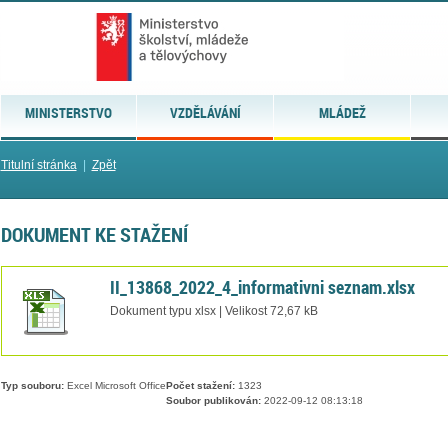
MINISTERSTVO
VZDĚLÁVÁNÍ
MLÁDEŽ
Titulní stránka
|
Zpět
DOKUMENT KE STAŽENÍ
II_13868_2022_4_informativni seznam.xlsx
Dokument typu xlsx | Velikost 72,67 kB
Typ souboru:
Excel Microsoft Office
Počet stažení:
1323
Soubor publikován:
2022-09-12 08:13:18