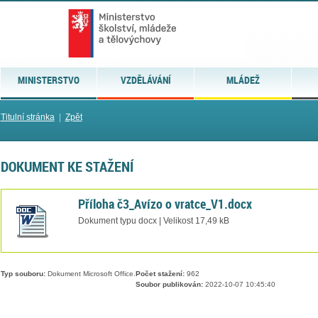
MINISTERSTVO
VZDĚLÁVÁNÍ
MLÁDEŽ
Titulní stránka
|
Zpět
DOKUMENT KE STAŽENÍ
Příloha č3_Avízo o vratce_V1.docx
Dokument typu docx | Velikost 17,49 kB
Typ souboru:
Dokument Microsoft Office.
Počet stažení:
962
Soubor publikován:
2022-10-07 10:45:40