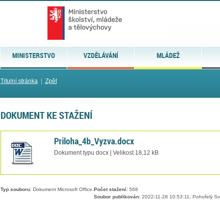
MINISTERSTVO
VZDĚLÁVÁNÍ
MLÁDEŽ
Titulní stránka
|
Zpět
DOKUMENT KE STAŽENÍ
Priloha_4b_Vyzva.docx
Dokument typu docx | Velikost 18,12 kB
Typ souboru:
Dokument Microsoft Office.
Počet stažení:
568
Soubor publikován:
2022-11-28 10:53:11, Pohořelý Sv