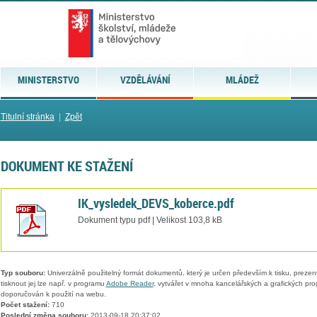
MINISTERSTVO
VZDĚLÁVÁNÍ
MLÁDEŽ
Titulní stránka
|
Zpět
DOKUMENT KE STAŽENÍ
IK_vysledek_DEVS_koberce.pdf
Dokument typu pdf | Velikost 103,8 kB
Typ souboru:
Univerzálně použitelný formát dokumentů, který je určen především k tisku, prezen
tisknout jej lze např. v programu
Adobe Reader
, vytvářet v mnoha kancelářských a grafických pr
doporučován k použití na webu.
Počet stažení:
710
Poslední změna souboru:
2013-09-18 20:37:02