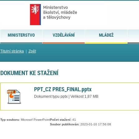
MINISTERSTVO
VZDĚLÁVÁNÍ
MLÁDEŽ
Titulní stránka
|
Zpět
DOKUMENT KE STAŽENÍ
PPT_CZ PRES_FINAL.pptx
Dokument typu pptx | Velikost 1,87 MB
Typ souboru:
Microsof PowerPoint
Počet stažení:
41
Soubor publikován:
2023-01-10 17:56:08