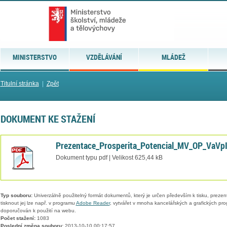
MINISTERSTVO
VZDĚLÁVÁNÍ
MLÁDEŽ
Titulní stránka
|
Zpět
DOKUMENT KE STAŽENÍ
Prezentace_Prosperita_Potencial_MV_OP_VaVpI
Dokument typu pdf | Velikost 625,44 kB
Typ souboru:
Univerzálně použitelný formát dokumentů, který je určen především k tisku, prezen
tisknout jej lze např. v programu
Adobe Reader
, vytvářet v mnoha kancelářských a grafických pr
doporučován k použití na webu.
Počet stažení:
1083
Poslední změna souboru:
2013-10-10 00:17:57