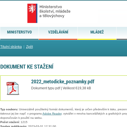
MINISTERSTVO
VZDĚLÁVÁNÍ
MLÁDEŽ
Titulní stránka
|
Zpět
DOKUMENT KE STAŽENÍ
2022_metodicke_poznamky.pdf
Dokument typu pdf | Velikost 619,38 kB
Typ souboru:
Univerzálně použitelný formát dokumentů, který je určen především k tisku, prezen
tisknout jej lze např. v programu
Adobe Reader
, vytvářet v mnoha kancelářských a grafických pr
doporučován k použití na webu.
Počet stažení:
1215
Soubor publikován:
2023-03-31 12:31:00