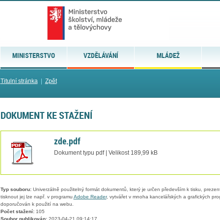
MINISTERSTVO
VZDĚLÁVÁNÍ
MLÁDEŽ
Titulní stránka
|
Zpět
DOKUMENT KE STAŽENÍ
zde.pdf
Dokument typu pdf | Velikost 189,99 kB
Typ souboru:
Univerzálně použitelný formát dokumentů, který je určen především k tisku, prezen
tisknout jej lze např. v programu
Adobe Reader
, vytvářet v mnoha kancelářských a grafických pr
doporučován k použití na webu.
Počet stažení:
105
Soubor publikován:
2023-04-21 09:14:17