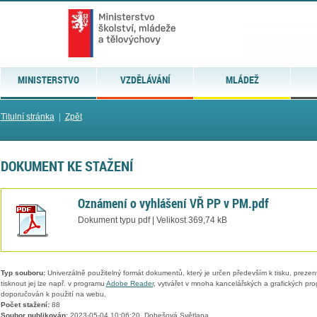
MINISTERSTVO
VZDĚLÁVÁNÍ
MLÁDEŽ
Titulní stránka
|
Zpět
DOKUMENT KE STAŽENÍ
Oznámení o vyhlášení VŘ PP v PM.pdf
Dokument typu pdf | Velikost 369,74 kB
Typ souboru:
Univerzálně použitelný formát dokumentů, který je určen především k tisku, prezen
tisknout jej lze např. v programu
Adobe Reader
, vytvářet v mnoha kancelářských a grafických pr
doporučován k použití na webu.
Počet stažení:
88
Soubor publikován:
2023-05-04 10:06:20, Dobešová Světlana