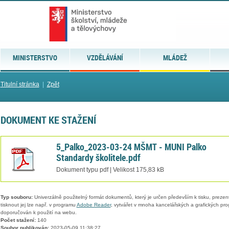
MINISTERSTVO
VZDĚLÁVÁNÍ
MLÁDEŽ
Titulní stránka
|
Zpět
DOKUMENT KE STAŽENÍ
5_Palko_2023-03-24 MŠMT - MUNI Palko
Standardy školitele.pdf
Dokument typu pdf | Velikost 175,83 kB
Typ souboru:
Univerzálně použitelný formát dokumentů, který je určen především k tisku, prezen
tisknout jej lze např. v programu
Adobe Reader
, vytvářet v mnoha kancelářských a grafických pr
doporučován k použití na webu.
Počet stažení:
140
Soubor publikován:
2023-05-09 11:38:27