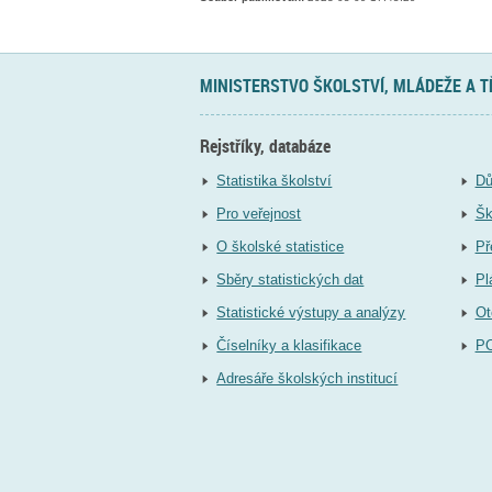
MINISTERSTVO ŠKOLSTVÍ, MLÁDEŽE A 
Rejstříky, databáze
Statistika školství
Dů
Pro veřejnost
Šk
O školské statistice
Př
Sběry statistických dat
Pl
Statistické výstupy a analýzy
Ot
Číselníky a klasifikace
P
Adresáře školských institucí