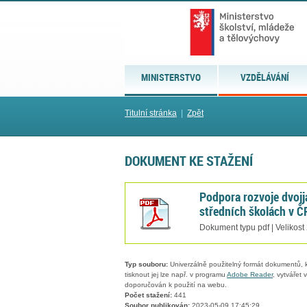
MINISTERSTVO
VZDĚLÁVÁNÍ
Titulní stránka
|
Zpět
DOKUMENT KE STAŽENÍ
Podpora rozvoje dvojj
středních školách v Č
Dokument typu pdf | Velikost
Typ souboru:
Univerzálně použitelný formát dokumentů, kt
tisknout jej lze např. v programu
Adobe Reader
, vytvářet
doporučován k použití na webu.
Počet stažení:
441
Soubor publikován:
2023-05-09 17:45:29