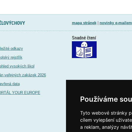
TĚLOVÝCHOVY
mapa stránek
|
novinky e-mailem
Snadné čtení
ležité odkazy
olský rejstřík
ehled vysokých škol
án veřejných zakázek 2026
evřená data
ORTÁL YOUR EUROPE
Používáme sou
Tyto webové stránky po
cílem vylepšení uživat
a reklam, analýzy návš