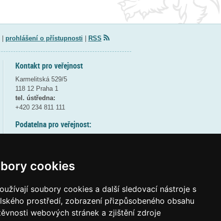
|
prohlášení o přístupnosti
|
RSS
Kontakt pro veřejnost
Karmelitská 529/5
118 12 Praha 1
tel. ústředna:
+420 234 811 111
Podatelna pro veřejnost:
pondělí a středa - 7:30-17:00
úterý a čtvrtek - 7:30-15:30
pátek - 7:30-14:00
bory cookies
8:30 - 9:30 - bezpečnostní přestávka
(více informací
ZDE
)
užívají soubory cookies a další sledovací nástroje s
elského prostředí, zobrazení přizpůsobeného obsahu
Elektronická podatelna:
těvnosti webových stránek a zjištění zdroje
posta@msmt
gov
cz