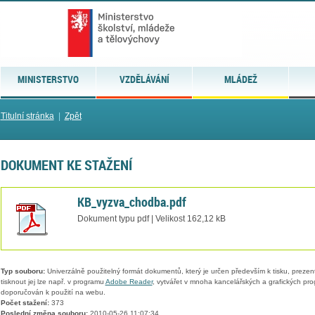
MINISTERSTVO
VZDĚLÁVÁNÍ
MLÁDEŽ
Titulní stránka
|
Zpět
DOKUMENT KE STAŽENÍ
KB_vyzva_chodba.pdf
Dokument typu pdf | Velikost 162,12 kB
Typ souboru:
Univerzálně použitelný formát dokumentů, který je určen především k tisku, prezen
tisknout jej lze např. v programu
Adobe Reader
, vytvářet v mnoha kancelářských a grafických pr
doporučován k použití na webu.
Počet stažení:
373
Poslední změna souboru:
2010-05-26 11:07:34