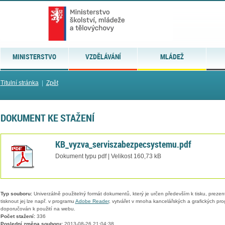
MINISTERSTVO
VZDĚLÁVÁNÍ
MLÁDEŽ
Titulní stránka
|
Zpět
DOKUMENT KE STAŽENÍ
KB_vyzva_serviszabezpecsystemu.pdf
Dokument typu pdf | Velikost 160,73 kB
Typ souboru:
Univerzálně použitelný formát dokumentů, který je určen především k tisku, prezen
tisknout jej lze např. v programu
Adobe Reader
, vytvářet v mnoha kancelářských a grafických pr
doporučován k použití na webu.
Počet stažení:
336
Poslední změna souboru:
2013-08-26 21:04:38