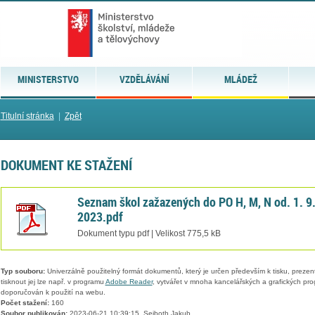
MINISTERSTVO
VZDĚLÁVÁNÍ
MLÁDEŽ
Titulní stránka
|
Zpět
DOKUMENT KE STAŽENÍ
Seznam škol zažazených do PO H, M, N od. 1. 9
2023.pdf
Dokument typu pdf | Velikost 775,5 kB
Typ souboru:
Univerzálně použitelný formát dokumentů, který je určen především k tisku, prezen
tisknout jej lze např. v programu
Adobe Reader
, vytvářet v mnoha kancelářských a grafických pr
doporučován k použití na webu.
Počet stažení:
160
Soubor publikován:
2023-06-21 10:39:15, Seiboth Jakub